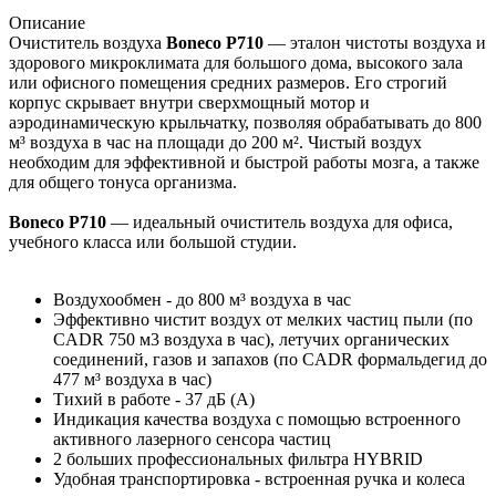
Описание
Очиститель воздуха
Boneco P710
— эталон чистоты воздуха и
здорового микроклимата для большого дома, высокого зала
или офисного помещения средних размеров. Его строгий
корпус скрывает внутри сверхмощный мотор и
аэродинамическую крыльчатку, позволяя обрабатывать до 800
м³ воздуха в час на площади до 200 м². Чистый воздух
необходим для эффективной и быстрой работы мозга, а также
для общего тонуса организма.
Boneco P710
— идеальный очиститель воздуха для офиса,
учебного класса или большой студии.
Воздухообмен - до 800 м³ воздуха в час
Эффективно чистит воздух от мелких частиц пыли (по
CADR 750 м3 воздуха в час), летучих органических
соединений, газов и запахов (по CADR формальдегид до
477 м³ воздуха в час)
Тихий в работе - 37 дБ (А)
Индикация качества воздуха с помощью встроенного
активного лазерного сенсора частиц
2 больших профессиональных фильтра HYBRID
Удобная транспортировка - встроенная ручка и колеса