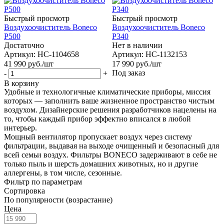
Быстрый просмотр
Быстрый просмотр
Воздухоочиститель Boneco
Воздухоочиститель Boneco
P500
P340
Достаточно
Нет в наличии
Артикул: НС-1104658
Артикул: НС-1132153
41 990
руб.
/шт
17 990
руб.
/шт
Под заказ
-
+
В корзину
Удобные и технологичные климатические приборы, миссия
которых — заполнить ваше жизненное пространство чистым
воздухом. Дизайнерские решения разработчиков нацелены на
то, чтобы каждый прибор эффектно вписался в любой
интерьер.
Мощный вентилятор пропускает воздух через систему
фильтрации, выдавая на выходе очищенный и безопасный для
всей семьи воздух. Фильтры BONECO задерживают в себе не
только пыль и шерсть домашних животных, но и другие
аллергены, в том числе, сезонные.
Фильтр по параметрам
Сортировка
По популярности (возрастание)
Цена